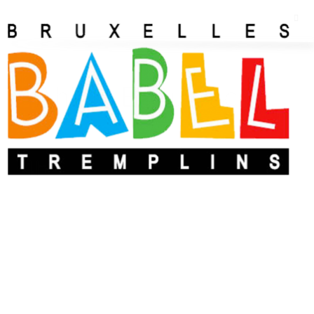
Ahlem El Ouryachi
4h