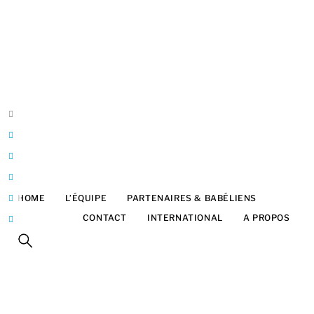
Belgique
Bruxelles
Franck Halatre
Design & développement
ArtInTheBox
franck@artinthebox.be
HOME
L’ÉQUIPE
PARTENAIRES & BABÉLIENS
FESTIVAL
CONTACT
INTERNATIONAL
A PROPOS