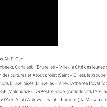
s Ait El Cadi
beek), Caria asbl (Bruxelles – Ville), la Cité des jeunes
on des cultures et Atout projet (Saint – Gilles), le groupe
ions Bruxelloises (Bruxelles – Ville), l’Athénée Royal To
E (Molenbeek), l’OrKestre Babel (Anderlecht), l’Atelie
BoG’Arts Asbl (Woluwe – Saint – Lambert), la Maison de