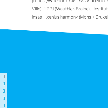
jeunes (Waterloo), AxCess Asbl (Bruxel
Ville), l’IPPJ (Wauthier-Braine), l’Institu
insas + genius harmony (Mons + Bruxelles