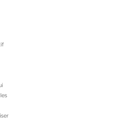
if
ui
 les
iser