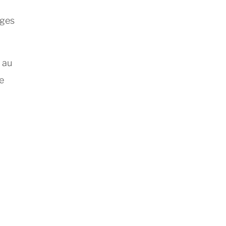
ages
, au
e