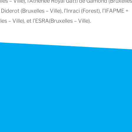
les – Ville), l’Athénée Royal Gatti de Gamond (Bruxelles
t Diderot (Bruxelles – Ville), l’Inraci (Forest), l’IFAPME +
 – Ville), et l’ESRA(Bruxelles – Ville).