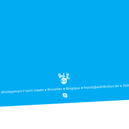
Art
franck@artinthebox.be
Belgique
Bruxelles
Franck Halatre
 développement