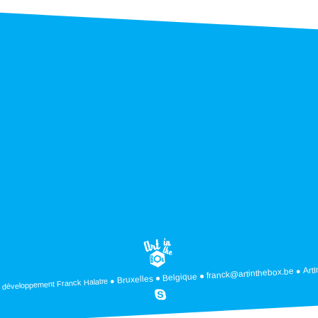
Art
franck@artinthebox.be
Belgique
Bruxelles
Franck Halatre
 développement