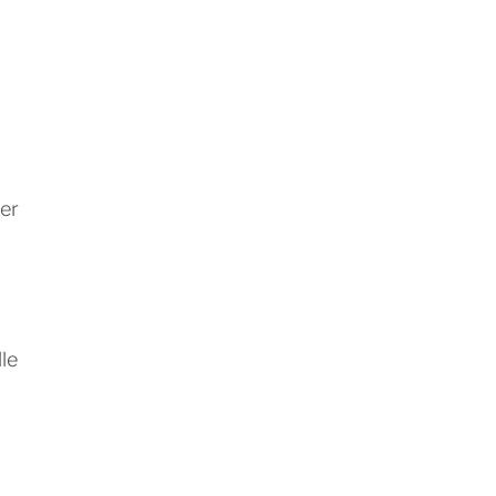
er
lle