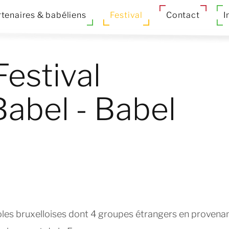
tenaires & babéliens
Festival
Contact
I
Festival
Babel - Babel
coles bruxelloises dont 4 groupes étrangers en provena