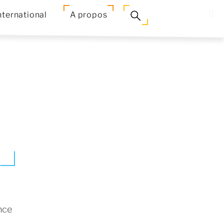
nternational
A propos
nce