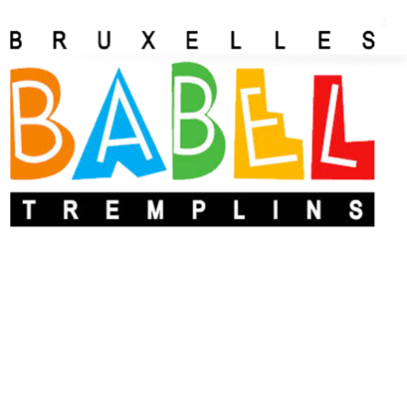
Nous écrire
Votre mail
(obligatoire)
Objet
Message