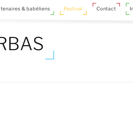
tenaires & babéliens
Festival
Contact
I
IRBAS