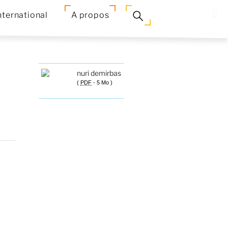
nternational
A propos
nuri demirbas
(
PDF
-
5 Mo
)