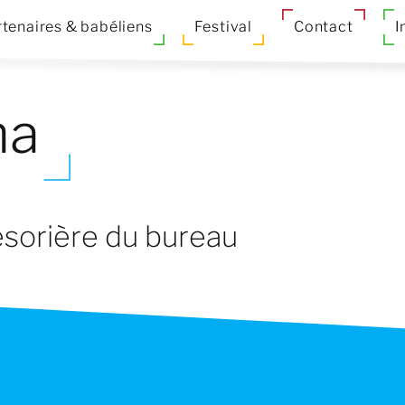
tenaires & babéliens
Festival
Contact
I
ha
ésorière du bureau