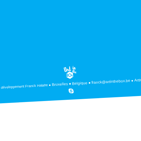
Art
franck@artinthebox.be
Belgique
Bruxelles
Franck Halatre
 développement