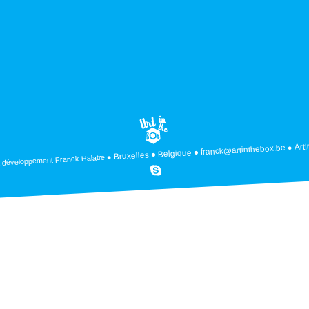
Art
franck@artinthebox.be
Belgique
Bruxelles
Franck Halatre
 développement