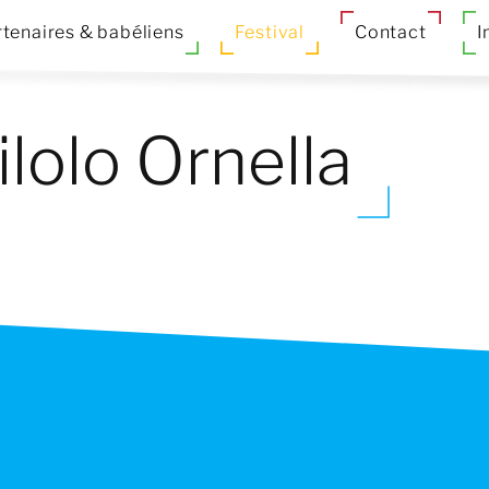
tenaires & babéliens
Festival
Contact
I
olo Ornella