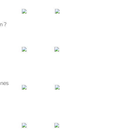
n ?
unes