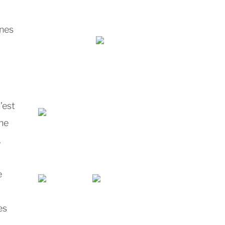
unes
’est
nne
,
e
es