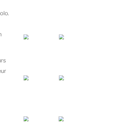
olo.
n
urs
eur