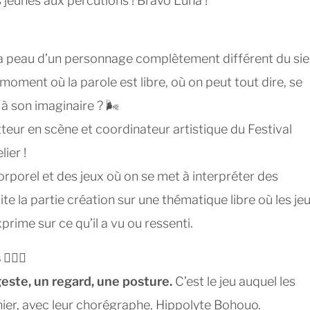
s jeunes aux percutions ! Bravo Luna !
 la peau d’un personnage complètement différent du sie
oment où la parole est libre, où on peut tout dire, se
s à son imaginaire ? 🌬
eur en scène et coordinateur artistique du Festival
ier !
orel et des jeux où on se met à interpréter des
te la partie création sur une thématique libre où les je
prime sur ce qu’il a vu ou ressenti.
s
🙆🏽‍♀️
este, un regard, une posture.
C’est le jeu auquel les
nier, avec leur chorégraphe, Hippolyte Bohouo.