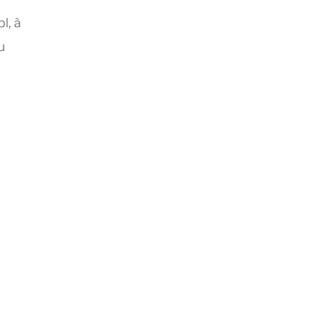
l, à
u