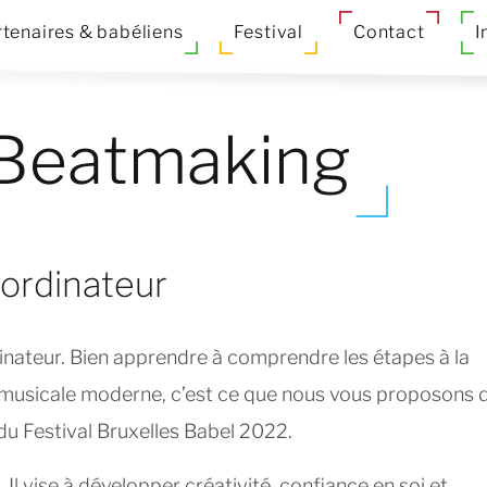
tenaires & babéliens
Festival
Contact
I
 Beatmaking
 ordinateur
rdinateur. Bien apprendre à comprendre les étapes à la
 musicale moderne, c’est ce que nous vous proposons 
e du Festival Bruxelles Babel 2022.
. Il vise à développer créativité, confiance en soi et