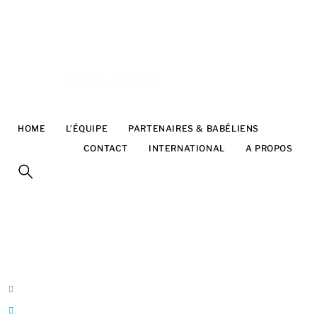
5g bonny simon affiche
(
PDF
-
1 Mo
)
HOME
L’ÉQUIPE
PARTENAIRES & BABÉLIENS
FESTIVAL
CONTACT
INTERNATIONAL
A PROPOS