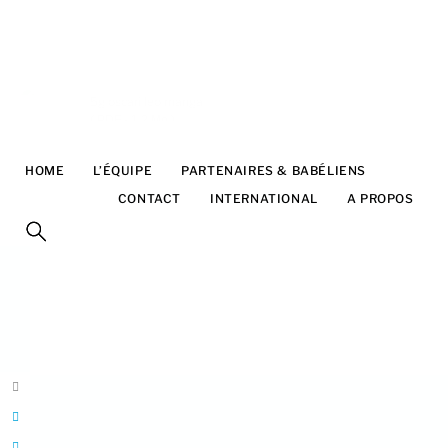
5g oscari leo manga
(
PDF
-
1.2 Mo
)
HOME
L’ÉQUIPE
PARTENAIRES & BABÉLIENS
FESTIVAL
CONTACT
INTERNATIONAL
A PROPOS