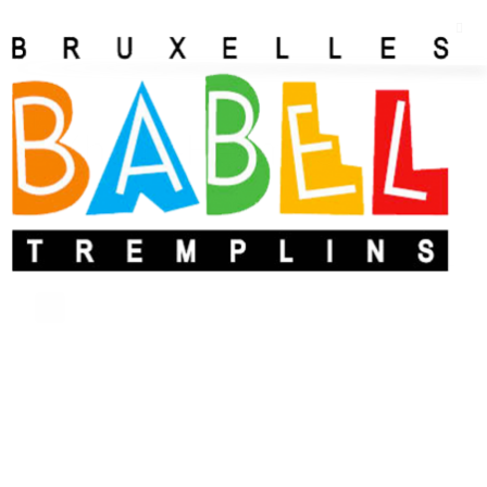
Xhelili-Hermes