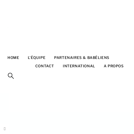
5h xhelili hermes affiche babel bxl
(
PDF
-
1.3 Mo
)
HOME
L’ÉQUIPE
PARTENAIRES & BABÉLIENS
FESTIVAL
CONTACT
INTERNATIONAL
A PROPOS