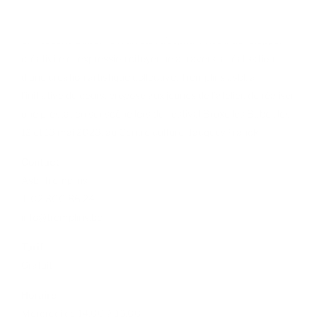
au fil des séances.
La « touche Babel » est un état d’esprit. Il vise à développer
créativité et expression citoyenne à travers la réalisation
d’une création artistique collective. Tremplins asbl, à
l’initiative du cours, propose aux jeunes de l’atelier, de réaliser
une prestation sur scène lors du Festival Bruxelles Babel, les
12 et 13 mai 2023, au Centre culturel Jacques Franck.
Contact
Asbl Tremplins
T. 02 800 86 24
info@tremplins.be
Tarif
Gratuit
Horaire
Mercredi de 14.00 à 16.00