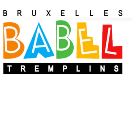
Atelier Beatmaking
Musique assistée par
ordinateur
Le Beatmaking est un atelier d’initiation à la production de
musique par ordinateur basé sur divers styles musicaux (drill,
trap, afro, synthwave, etc). Découverte du logiciel Ableton,
des gammes, des packs de musiques et de la structure. Le
tout dans le but de parvenir à produire un beat en autonomie