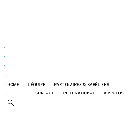
Belgique
Bruxelles
Franck Halatre
Design & développement
ArtInTheBox
franck@artinthebox.be
HOME
L’ÉQUIPE
PARTENAIRES & BABÉLIENS
FESTIVAL
CONTACT
INTERNATIONAL
A PROPOS