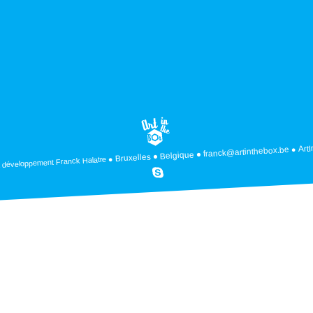
Art
franck@artinthebox.be
Belgique
Bruxelles
Franck Halatre
 développement