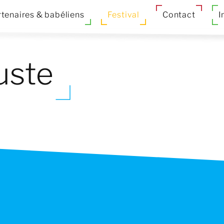
tenaires & babéliens
Festival
Contact
I
uste