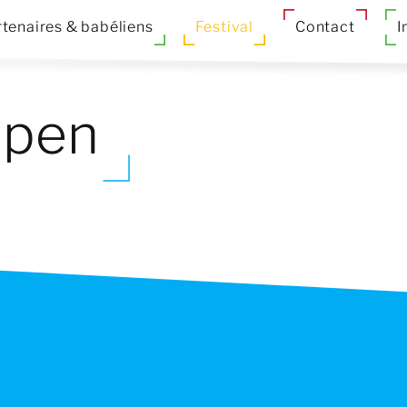
tenaires & babéliens
Festival
Contact
I
ppen