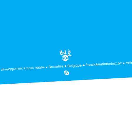
Art
franck@artinthebox.be
Belgique
Bruxelles
Franck Halatre
 développement