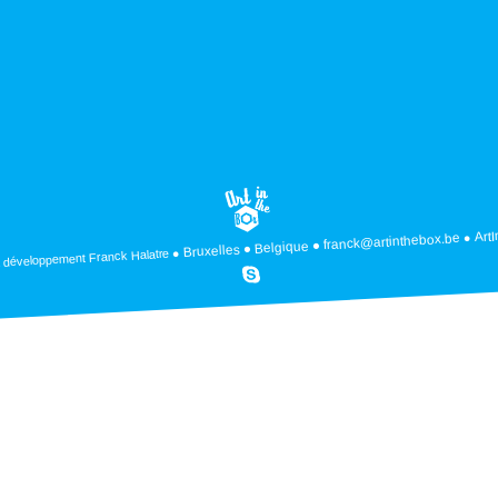
Art
franck@artinthebox.be
Belgique
Bruxelles
Franck Halatre
 développement