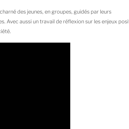
 acharné des jeunes, en groupes, guidés par leurs
. Avec aussi un travail de réflexion sur les enjeux posi
iété.