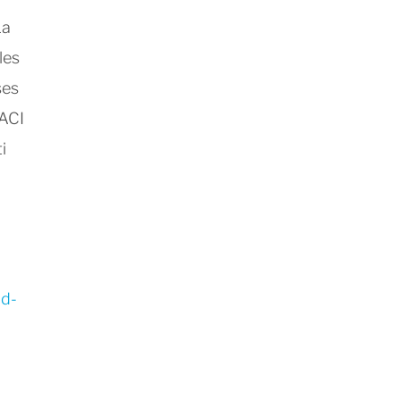
La
les
ses
RACI
i
d-