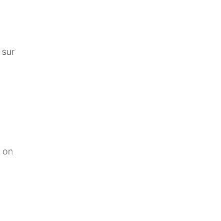
 sur
à
t on