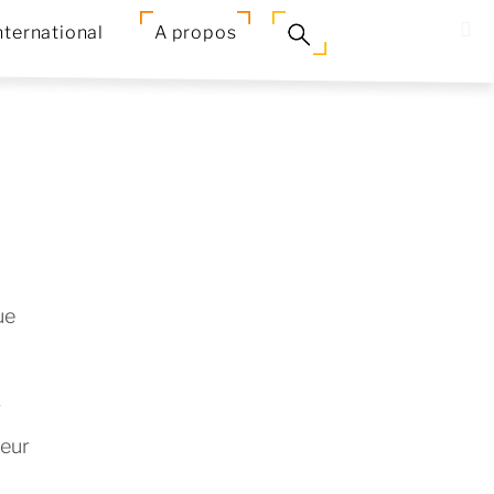
nternational
A propos
ue
r
leur