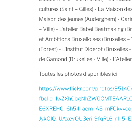
cultures (Saint – Gilles) - La Maison de
Maison des jeunes (Auderghem) - Caria a
– Ville) - L’atelier Babel Beatmaking (B
et Ambitions Bruxelloises (Bruxelles 
(Forest) - L’Institut Diderot (Bruxelles 
de Gamond (Bruxelles - Ville) - L’Ateli
Toutes les photos disponibles ici :
https://www.flickr.com/photos/951
fbclid=IwZXh0bgNhZW0CMTEAAR1C
E6XREHC_6h54_aem_AS_mFCkvvcoj
JykOlQ_UAxevOU3eri-9fqR16-nI_5_