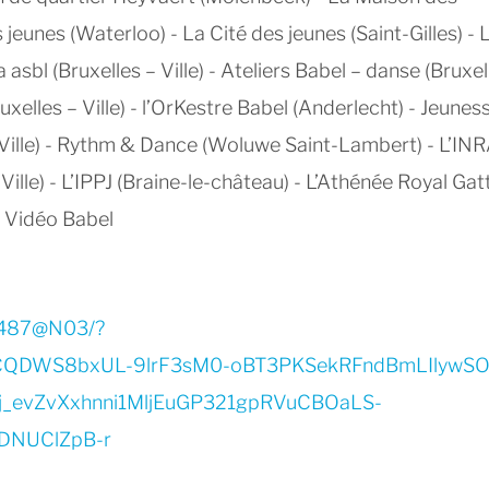
s jeunes (Waterloo) - La Cité des jeunes (Saint-Gilles) - 
sbl (Bruxelles – Ville) - Ateliers Babel – danse (Bruxel
ruxelles – Ville) - l’OrKestre Babel (Anderlecht) - Jeunes
– Ville) - Rythm & Dance (Woluwe Saint-Lambert) - L’IN
- Ville) - L’IPPJ (Braine-le-château) - L’Athénée Royal Gatt
er Vidéo Babel
40487@N03/?
QDWS8bxUL-9lrF3sM0-oBT3PKSekRFndBmLIlywSO
_evZvXxhnni1MljEuGP321gpRVuCBOaLS-
EDNUClZpB-r