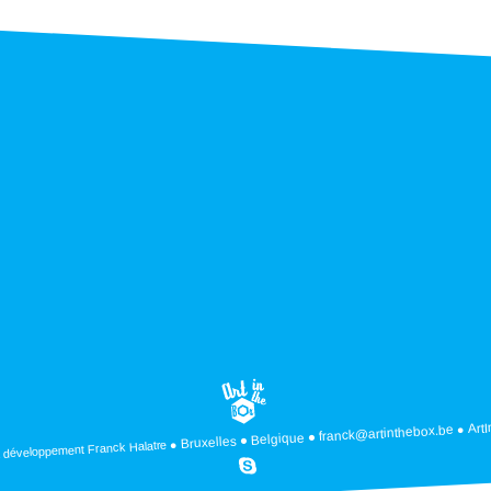
Art
franck@artinthebox.be
Belgique
Bruxelles
Franck Halatre
 développement