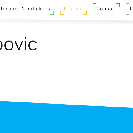
tenaires & babéliens
Festival
Contact
I
bovic