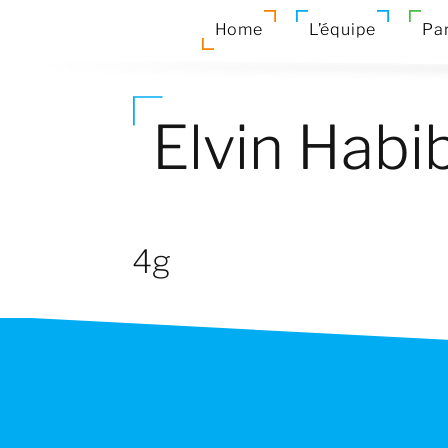
Home
L’équipe
Par
Elvin Habi
4g