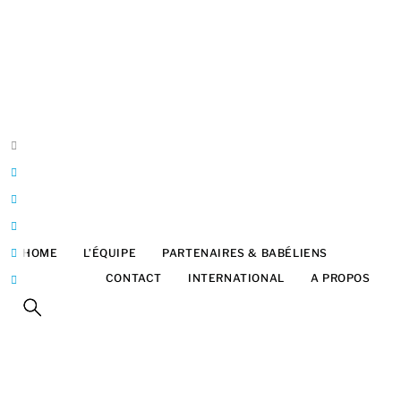
Belgique
Bruxelles
Franck Halatre
Design & développement
ArtInTheBox
franck@artinthebox.be
HOME
L’ÉQUIPE
PARTENAIRES & BABÉLIENS
FESTIVAL
CONTACT
INTERNATIONAL
A PROPOS